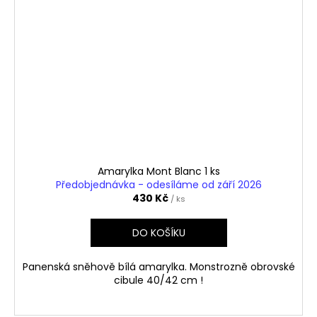
Amarylka Mont Blanc 1 ks
Předobjednávka - odesíláme od září 2026
430 Kč
/ ks
DO KOŠÍKU
Panenská sněhově bílá amarylka. Monstrozně obrovské
cibule 40/42 cm !