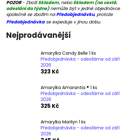
č
POZOR
- Zboží
Skladem,
nebo
Skladem (na cestě,
u
odeslání do týdne)
nemůže být v jedné objednávce
j
společně se zbožím na
Předobjednávku
, protože
e
Předobjednávka
se expeduje v jinou dobu.
m
Nejprodávanější
e
Amarylka Candy Belle 1 ks
Předobjednávka - odesíláme od září
2026
323 Kč
Amarylka Amarantia ® 1 ks
Předobjednávka - odesíláme od září
2026
325 Kč
Amarylka Marilyn 1 ks
Předobjednávka - odesíláme od září
2026