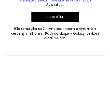
Předobjednávka - odesíláme od září 2026
325 Kč
/ ks
DO KOŠÍKU
Bílá amarylka se žlutým nádechem a výrazným
červeným žíháním. Patří do skupiny Galaxy, velikost
květů 24 cm.