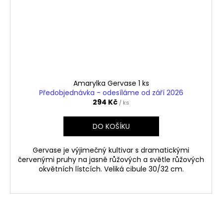
Amarylka Gervase 1 ks
Předobjednávka - odesíláme od září 2026
294 Kč
/ ks
DO KOŠÍKU
Gervase je výjimečný kultivar s dramatickými
červenými pruhy na jasně růžových a světle růžových
okvětních lístcích. Veliká cibule 30/32 cm.