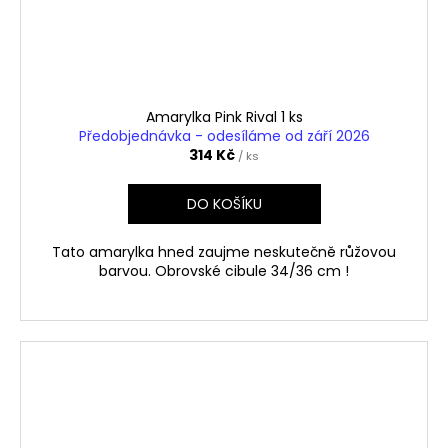
Amarylka Pink Rival 1 ks
Předobjednávka - odesíláme od září 2026
314 Kč
/ ks
DO KOŠÍKU
Tato amarylka hned zaujme neskutečně růžovou
barvou. Obrovské cibule 34/36 cm !