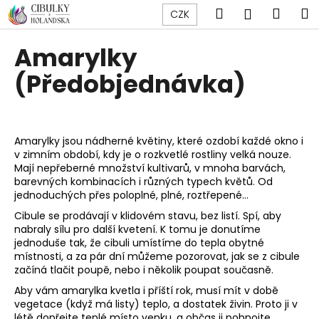
K
Přejít
Hledat
Náku
M
Přihlášen
CZK
na
o
obsah
Zpět
Zpět
košík
š
Amarylky
í
C
(Předobjednávka)
k
o
p
o
Amarylky jsou nádherné květiny, které ozdobí každé okno i
t
v zimním období, kdy je o rozkvetlé rostliny velká nouze.
ř
Mají nepřeberné množství kultivarů, v mnoha barvách,
barevných kombinacích i různých typech květů. Od
e
jednoduchých přes poloplné, plné, roztřepené...
b
Cibule se prodávají v klidovém stavu, bez listí. Spí, aby
u
nabraly sílu pro další kvetení. K tomu je donutíme
j
jednoduše tak, že cibuli umístíme do tepla obytné
místnosti, a za pár dní můžeme pozorovat, jak se z cibule
e
začíná tlačit poupě, nebo i několik poupat současně.
t
Aby vám amarylka kvetla i příští rok, musí mít v době
e
vegetace (když má listy) teplo, a dostatek živin. Proto ji v
n
létě dopřejte teplé místo venku, a občas ji pohnojte