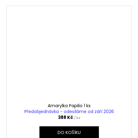
Amarylka Papilio 1 ks
Předobjednávka - odesíláme od září 2026
388 Kč
/ ks
DO KOŠÍKU