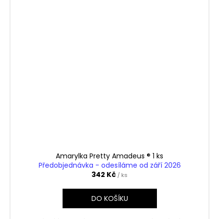
Amarylka Pretty Amadeus ® 1 ks
Předobjednávka - odesíláme od září 2026
342 Kč
/ ks
DO KOŠÍKU