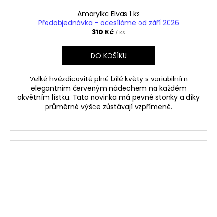
Amarylka Elvas 1 ks
Předobjednávka - odesíláme od září 2026
310 Kč
/ ks
DO KOŠÍKU
Velké hvězdicovité plné bílé květy s variabilním
elegantním červeným nádechem na každém
okvětním lístku. Tato novinka má pevné stonky a díky
průměrné výšce zůstávají vzpřímené.