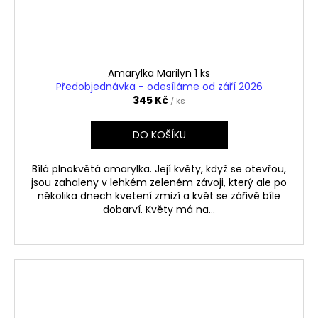
Amarylka Marilyn 1 ks
Předobjednávka - odesíláme od září 2026
345 Kč
/ ks
DO KOŠÍKU
Bílá plnokvětá amarylka. Její květy, když se otevřou,
jsou zahaleny v lehkém zeleném závoji, který ale po
několika dnech kvetení zmizí a květ se zářivě bíle
dobarví. Květy má na...