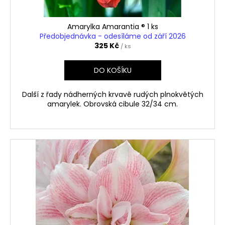
t
ů
Amarylka Amarantia ® 1 ks
Předobjednávka - odesíláme od září 2026
325 Kč
/ ks
DO KOŠÍKU
Další z řady nádherných krvavě rudých plnokvětých
amarylek. Obrovská cibule 32/34 cm.