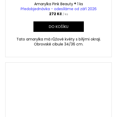
Amarylka Pink Beauty ® 1 ks
Předobjednávka - odesíláme od září 2026
272 Kč
/ ks
DO KOŠÍKU
Tato amarylka má růžové květy s bílými okraji.
Obrovské cibule 34/36 cm.