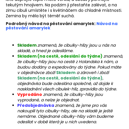
tekutým hnojivem. Na podzim ji přestaňte zalévat, a na
a
zimu cibuli umístěte i s květináčem do chladné místnosti.
j
Zemina by měla být téměř suchá.
í
Podrobný návod na pěstování amarylek:
Návod na
pěstování amarylek
t
?
Skladem
znamená, že cibulky-hlízy jsou u nás na
skladě, a hned je odesíláme.
Skladem (na cestě, odeslání do týdne)
znamená,
že cibulky-hlízy jsou na cestě z Holandska k nám, a
HLEDAT
budou dodány a expedovány do týdne. Pokud máte
v objednávce zboží
Skladem
a zároveň i zboží
Skladem (na cestě, odeslání do týdne)
,
objednávka bude odeslána společně, až dojde k
naskladnění všech cibulek-hlíz, zpravidla do týdne.
D
Vyprodáno
znamená, že cibulky-hlízy jsou
o
vyprodané, a nelze je objednat.
p
Předobjednávka
znamená, že jsme pro vás
o
nakoupili tyto cibulky-hlízy, ale na skladě je ještě
r
nemáme. Objednané cibulky-hlízy vám budeme
odesílat v době která je u nich uvedena.
u