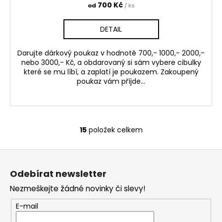
700 Kč
od
/ ks
DETAIL
Darujte dárkový poukaz v hodnotě 700,- 1000,- 2000,-
nebo 3000,- Kč, a obdarovaný si sám vybere cibulky
které se mu líbí, a zaplatí je poukazem. Zakoupený
poukaz vám příjde...
15
položek celkem
O
v
Z
l
á
á
Odebírat newsletter
d
p
a
Nezmeškejte žádné novinky či slevy!
a
c
t
E-mail
í
í