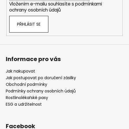
p
Vložením e-mailu souhlasíte s
podmínkami
r
ochrany osobních údajů
v
k
PŘIHLÁSIT SE
y
v
ý
p
i
s
Informace pro vás
u
Jak nakupovat
Jak postupovat po doručení zásilky
Obchodní podmínky
Podmínky ochrany osobních údajů
Rostlinolékařské pasy
ESG a udržitelnost
Facebook