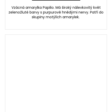
Vzácná amarylka Papilio. Má široký nálevkovitý květ
zelenožluté barvy s purpurově hnědými nervy. Patří do
skupiny motýlích amarylek.