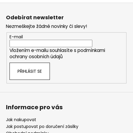
č
Z
u
á
j
Odebírat newsletter
e
p
m
Nezmeškejte žádné novinky či slevy!
a
e
t
E-mail
í
Vložením e-mailu souhlasíte s
podmínkami
ochrany osobních údajů
PŘIHLÁSIT SE
Informace pro vás
Jak nakupovat
Jak postupovat po doručení zásilky