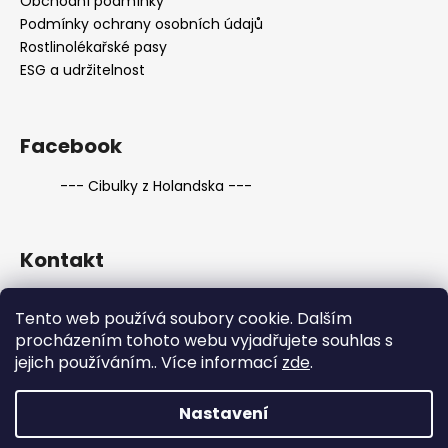
Obchodní podmínky
Podmínky ochrany osobních údajů
Rostlinolékařské pasy
ESG a udržitelnost
Facebook
--- Cibulky z Holandska ---
Kontakt
eshop
@
cibulkyzholandska.cz
Tento web používá soubory cookie. Dalším
774 067 010
procházením tohoto webu vyjadřujete souhlas s
774 067 010
jejich používáním.. Více informací
zde
.
facebook.com/www.cibulkyzholandska.cz
Nastavení
Vytvořil Shoptet