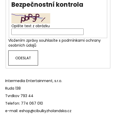
Bezpečnostní kontrola
a
j
í
t
Opište text z obrázku
?
Vložením zprávy souhlasíte s
podmínkami ochrany
osobních údajů
ODESLAT
HLEDAT
Intermedia Entertainment, s.r.o.
D
o
Ruda 138
p
Tvrdkov 793 44
o
Telefon: 774 067 010
r
u
e-mail: eshop@cibulkyzholandska.cz