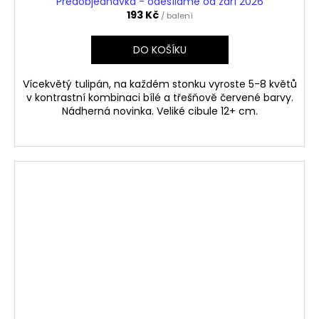
Předobjednávka - odesíláme od září 2026
193 Kč
/ balení
DO KOŠÍKU
Vícekvětý tulipán, na každém stonku vyroste 5-8 květů
v kontrastní kombinaci bílé a třešňově červené barvy.
Nádherná novinka. Veliké cibule 12+ cm.