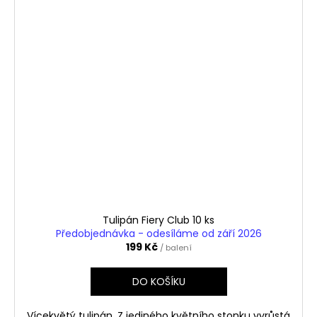
Tulipán Fiery Club 10 ks
Předobjednávka - odesíláme od září 2026
199 Kč
/ balení
DO KOŠÍKU
Vícekvětý tulipán. Z jediného květního stonku vyrůstá