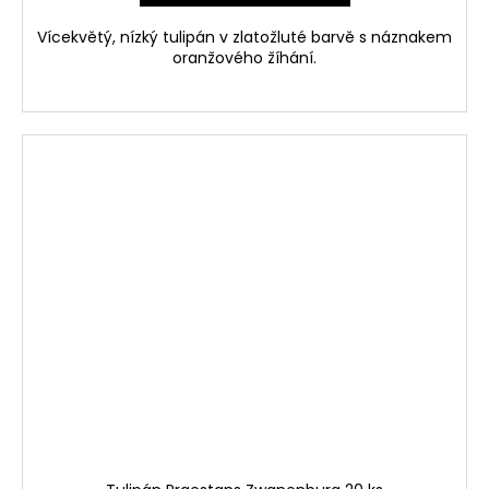
Vícekvětý, nízký tulipán v zlatožluté barvě s náznakem
oranžového žíhání.