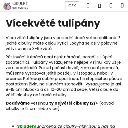
K
Přejít
Hledat
Náku
M
Přihlášen
CZK
na
o
obsah
Zpět
Zpět
košík
š
Vícekvěté tulipány
í
C
k
o
Vícekvěté tulipány jsou v poslední době velice oblíbené. Z
jedné cibulky máte celou kytici. Lodyha se asi v polovině
p
větví, a nese 3-6 květů.
o
Pěstování tulipánů není nijak náročné, poradí si i úplní
t
začátečníci. Tulipány vysazujeme nejlépe v říjnu, kdy už je
ř
zem prochladlá. Pokud počasí dovolí, zem není promrzlá,
můžeme vysazovat ještě později, v listopadu, nebo i v
e
prosinci. Potřebují dobře propustnou, hlinitopísčitou půdu s
b
dostatkem živin, na slunném stanovišti. Vysazujeme je asi
u
8–15 cm hluboko a asi 10–20 cm od sebe. Větší cibule do
větší hloubky než malé cibulky.
j
Dodáváme
většinou
ty největší cibulky 12/+
(obvod
e
cibulky je 12 cm nebo více).
t
e
n
Skladem
znamená, že cibulky-hlízy jsou u nás na