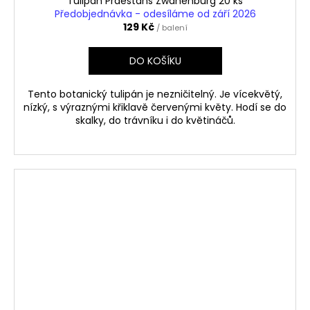
Tulipán Praestans Zwanenburg 20 ks
Předobjednávka - odesíláme od září 2026
129 Kč
/ balení
DO KOŠÍKU
Tento botanický tulipán je nezničitelný. Je vícekvětý,
nízký, s výraznými křiklavě červenými květy. Hodí se do
skalky, do trávníku i do květináčů.