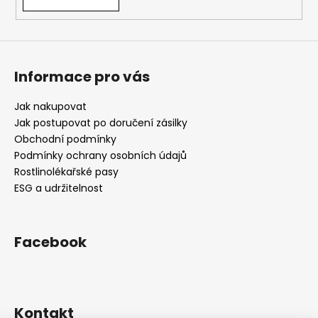
v
ý
p
i
s
Informace pro vás
u
Jak nakupovat
Jak postupovat po doručení zásilky
Obchodní podmínky
Podmínky ochrany osobních údajů
Rostlinolékařské pasy
ESG a udržitelnost
Facebook
Kontakt