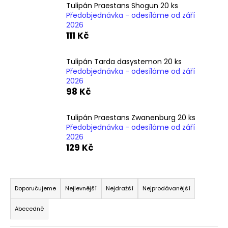
č
Tulipán Praestans Shogun 20 ks
u
Předobjednávka - odesíláme od září
j
2026
e
111 Kč
m
e
Tulipán Tarda dasystemon 20 ks
Předobjednávka - odesíláme od září
2026
98 Kč
Tulipán Praestans Zwanenburg 20 ks
Předobjednávka - odesíláme od září
2026
129 Kč
Ř
a
Doporučujeme
Nejlevnější
Nejdražší
Nejprodávanější
z
Abecedně
e