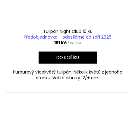
Tulipán Night Club 10 ks
Předobjednávka - odesíláme od září 2026
191 Kč
/ balení
DO KOŠÍKU
Purpurový vícekvětý tulipán. Několik květů z jednoho
stonku. Veliké cibulky 12/+ cm.