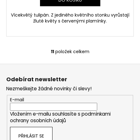
DO KOŠÍKU
Vícekvětý tulipán. Z jediného květního stonku vyrůstají
žluté květy s červenými plamínky.
11
položek celkem
O
v
Z
l
á
á
Odebírat newsletter
d
p
a
Nezmeškejte žádné novinky či slevy!
a
c
t
E-mail
í
í
p
Vložením e-mailu souhlasíte s
podmínkami
r
ochrany osobních údajů
v
k
PŘIHLÁSIT SE
y