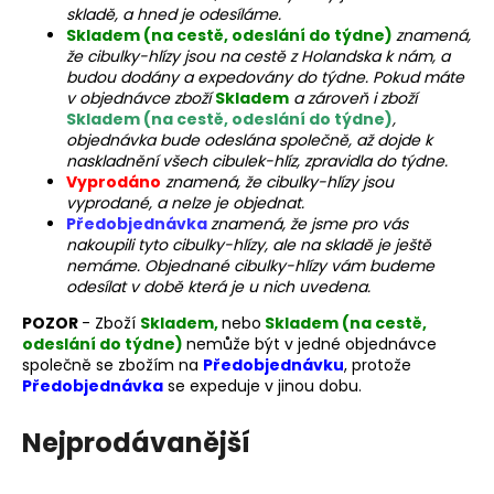
skladě, a hned je odesíláme.
a
Skladem (na cestě, odeslání do týdne)
znamená,
j
že cibulky-hlízy jsou na cestě z Holandska k nám, a
budou dodány a expedovány do týdne. Pokud máte
í
v objednávce zboží
Skladem
a zároveň i zboží
t
Skladem (na cestě, odeslání do týdne)
,
?
objednávka bude odeslána společně, až dojde k
naskladnění všech cibulek-hlíz, zpravidla do týdne.
Vyprodáno
znamená, že cibulky-hlízy jsou
vyprodané, a nelze je objednat.
Předobjednávka
znamená, že jsme pro vás
nakoupili tyto cibulky-hlízy, ale na skladě je ještě
HLEDAT
nemáme. Objednané cibulky-hlízy vám budeme
odesílat v době která je u nich uvedena.
POZOR
- Zboží
Skladem,
nebo
Skladem (na cestě,
odeslání do týdne)
nemůže být v jedné objednávce
D
společně se zbožím na
Předobjednávku
, protože
o
Předobjednávka
se expeduje v jinou dobu.
p
o
Nejprodávanější
r
u