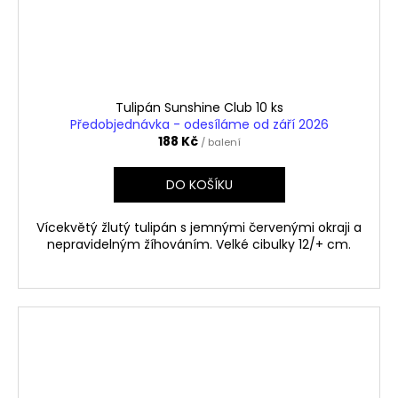
Tulipán Sunshine Club 10 ks
Předobjednávka - odesíláme od září 2026
188 Kč
/ balení
DO KOŠÍKU
Vícekvětý žlutý tulipán s jemnými červenými okraji a
nepravidelným žíhováním. Velké cibulky 12/+ cm.