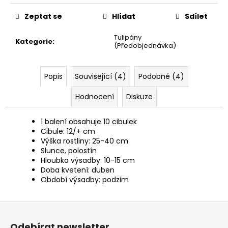
č
u
Zeptat se
Hlídat
Sdílet
j
e
Tulipány
Kategorie
:
m
(Předobjednávka)
e
Popis
Související (4)
Podobné (4)
Hodnocení
Diskuze
1 balení obsahuje 10 cibulek
Cibule: 12/+ cm
Výška rostliny: 25-40 cm
Slunce, polostín
Hloubka výsadby: 10-15 cm
Doba kvetení: duben
Období výsadby: podzim
Z
á
Odebírat newsletter