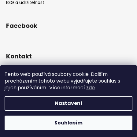
ESG a udržitelnost
Facebook
Kontakt
eshop
@
cibulkyzholandska.cz
Tento web používá soubory cookie. Dalším
774 067 010
procházením tohoto webu vyjadřujete souhlas s
774 067 010
jejich používáním.. Více informací
zde
.
facebook.com/www.cibulkyzholandska.cz
Nastavení
Vytvořil Shoptet
Copyright 2026
--- Cibulky z Holandska ---
. Všechna
Souhlasím
práva vyhrazena.