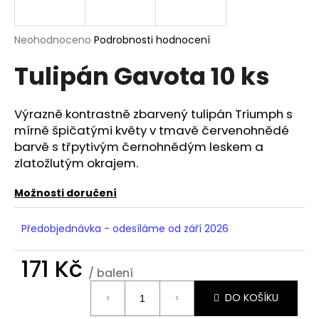
a
j
Průměrné
Neohodnoceno
Podrobnosti hodnocení
í
hodnocení
Tulipán Gavota 10 ks
produktu
t
je
?
0,0
z
Výrazně kontrastně zbarvený tulipán Triumph s
5
mírně špičatými květy v tmavě červenohnědé
hvězdiček.
barvě s třpytivým černohnědým leskem a
zlatožlutým okrajem.
HLEDAT
Možnosti doručení
D
Předobjednávka - odesíláme od září 2026
o
p
171 Kč
o
/ balení
Měrná
r
DO KOŠÍKU
cena:
u