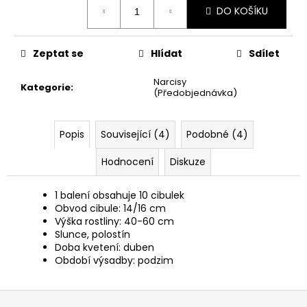
č
DO KOŠÍKU
cena:
u
j
e
Zeptat se
Hlídat
Sdílet
m
e
Narcisy
Kategorie
:
(Předobjednávka)
Popis
Související (4)
Podobné (4)
Hodnocení
Diskuze
1 balení obsahuje 10 cibulek
Obvod cibule: 14/16 cm
Výška rostliny: 40-60 cm
Slunce, polostín
Doba kvetení: duben
Období výsadby: podzim
Z