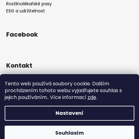
Rostlinolékařské pasy
ESG a udržitelnost
Facebook
Kontakt
eshop
@
cibulkyzholandska.cz
Tento web používá soubory cookie. Dalším
774 067 010
procházením tohoto webu vyjadřujete souhlas s
774 067 010
jejich používáním.. Více informací
zde
.
facebook.com/www.cibulkyzholandska.cz
Nastavení
Vytvořil Shoptet
Copyright 2026
--- Cibulky z Holandska ---
. Všechna
Souhlasím
práva vyhrazena.