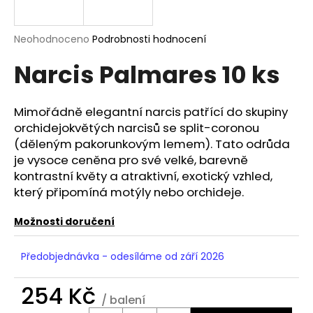
a
j
Průměrné
Neohodnoceno
Podrobnosti hodnocení
í
hodnocení
Narcis Palmares 10 ks
produktu
t
je
?
0,0
z
Mimořádně elegantní narcis patřící do skupiny
5
orchidejokvětých narcisů se split-coronou
hvězdiček.
(děleným pakorunkovým lemem). Tato odrůda
je vysoce ceněna pro své velké, barevně
HLEDAT
kontrastní květy a atraktivní, exotický vzhled,
který připomíná motýly nebo orchideje.
D
Možnosti doručení
o
p
Předobjednávka - odesíláme od září 2026
o
r
254 Kč
u
/ balení
Měrná