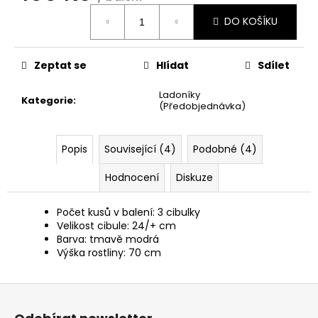
č
Měrná
u
DO KOŠÍKU
cena:
j
e
m
Zeptat se
Hlídat
Sdílet
e
Ladoníky
Kategorie
:
(Předobjednávka)
Popis
Související (4)
Podobné (4)
Hodnocení
Diskuze
Počet kusů v balení: 3 cibulky
Velikost cibule: 24/+ cm
Barva: tmavě modrá
Výška rostliny: 70 cm
Z
á