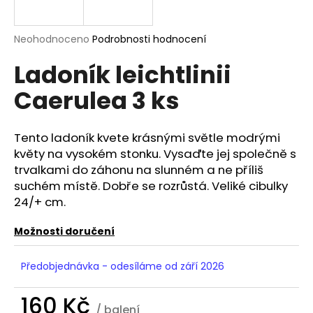
a
j
Průměrné
Neohodnoceno
Podrobnosti hodnocení
í
hodnocení
Ladoník leichtlinii
produktu
t
je
?
Caerulea 3 ks
0,0
z
5
hvězdiček.
Tento ladoník kvete krásnými světle modrými
květy na vysokém stonku. Vysaďte jej společně s
HLEDAT
trvalkami do záhonu na slunném a ne příliš
suchém místě. Dobře se rozrůstá. Veliké cibulky
24/+ cm.
D
Možnosti doručení
o
p
Předobjednávka - odesíláme od září 2026
o
r
160 Kč
u
/ balení