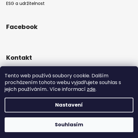
ESG a udržitelnost
Facebook
Kontakt
eshop
@
cibulkyzholandska.cz
Tento web používá soubory cookie. Dalším
774 067 010
procházením tohoto webu vyjadřujete souhlas s
774 067 010
jejich používáním.. Více informací
zde
.
facebook.com/www.cibulkyzholandska.cz
Nastavení
Vytvořil Shoptet
Copyright 2026
--- Cibulky z Holandska ---
. Všechna
Souhlasím
práva vyhrazena.